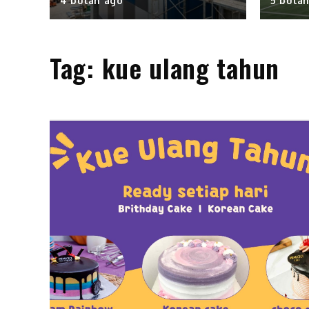
4 bulan ago
5 bula
Tag:
kue ulang tahun