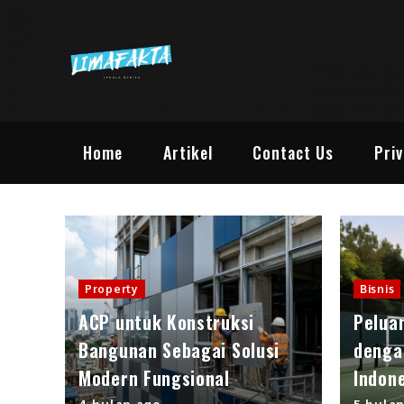
Skip
to
content
Lima Fakta |
Lima Informasi Berita M
Home
Artikel
Contact Us
Priv
Property
Bisnis
ACP untuk Konstruksi
Pelua
Bangunan Sebagai Solusi
denga
Modern Fungsional
Indon