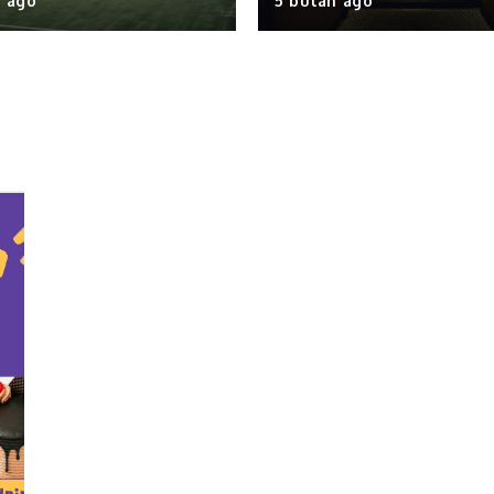
n ago
5 bulan ago