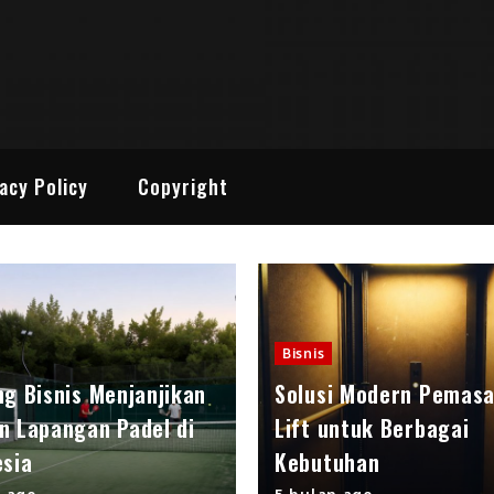
 Media Online
enarik
acy Policy
Copyright
Bisnis
ng Bisnis Menjanjikan
Solusi Modern Pemas
n Lapangan Padel di
Lift untuk Berbagai
esia
Kebutuhan