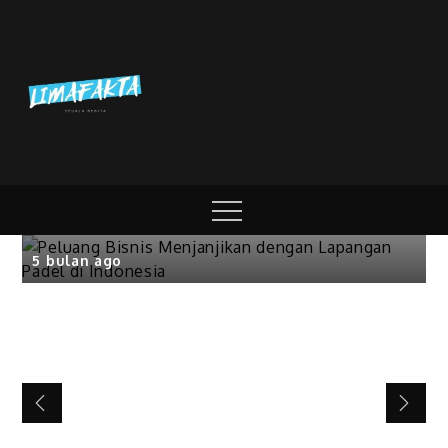
Skip
to
content
Lima Fakta |
Lima Informasi Berita
Bisnis
Menarik
Media Online
Peluang Bisnis Menjanjikan
dengan Lapangan Padel di
Menu
Indonesia
5 bulan ago