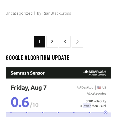
Uncategorized
by
RianBlackCross
Navigasi
1
2
3
pos
GOOGLE ALGORITHM UPDATE