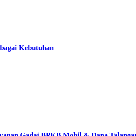
rbagai Kebutuhan
ayanan Gadai BPKB Mobil & Dana Talangan