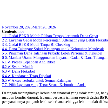
November 28, 2025
Maret 26, 2026
Contents
hide
1
1. Gadai BPKB Mobil: Pilihan Terpopuler untuk Dana Cepat
2
2. Layanan Gadai Mobil Perorangan: Alternatif yang Lebih Fleksib
3
3. Gadai BPKB Mobil Tanpa BI Checking
4
4. Dana Talangan: Solusi Keuangan untuk Kebutuhan Mendesak
5
5. Pinjaman Dana Talangan Pribadi: Lebih Personal & Fleksibel
6
6. Manfaat Utama Menggunakan Layanan Gadai & Dana Talangan
6.1
✔ Proses Cepat dan Anti Ribet
6.2
✔ Syarat Mudah
6.3
✔ Dana Fleksibel
6.4
✔ Kendaraan Tetap Dipakai
6.5
✔ Akses Terbuka untuk Semua Kalangan
7
7. Pilih Layanan yang Tepat Sesuai Kebutuhan Anda
Di tengah meningkatnya kebutuhan finansial yang tidak terduga, bany
maupun kondisi darurat, layanan berbasis jaminan seperti
gadai BPK
persyaratannya pun jauh lebih sederhana sehingga lebih mudah diakse