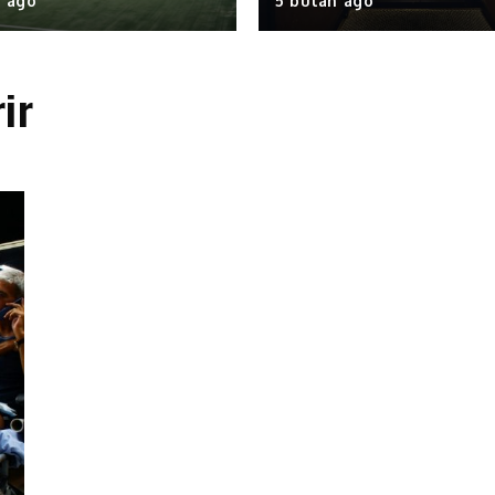
n ago
5 bulan ago
ir