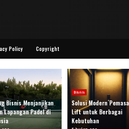
 Media Online
enarik
acy Policy
Copyright
Bisnis
ng Bisnis Menjanjikan
Solusi Modern Pemas
n Lapangan Padel di
Lift untuk Berbagai
esia
Kebutuhan