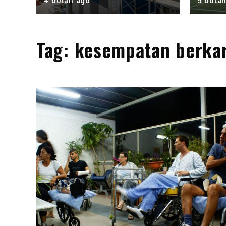
4 bulan ago
5 bula
Tag:
kesempatan berkar