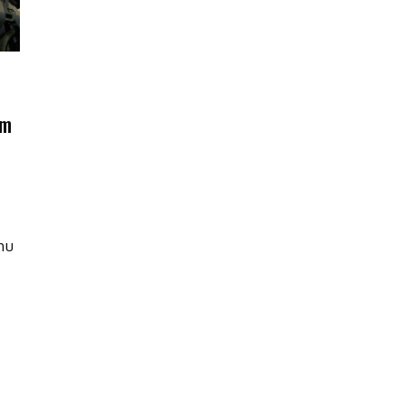
am
hu