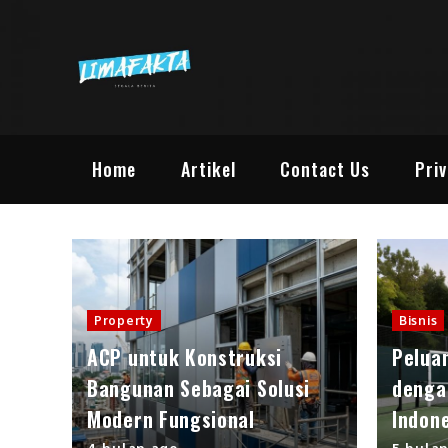
Skip
to
content
Lima Fakta |
Lima Informasi Berita M
Home
Artikel
Contact Us
Priv
Property
Bisnis
ACP untuk Konstruksi
Pelua
Bangunan Sebagai Solusi
denga
Modern Fungsional
Indon