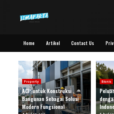
Skip
to
content
Lima Fakta |
Lima Informasi Berita M
Home
Artikel
Contact Us
Priv
Property
Bisnis
ACP untuk Konstruksi
Pelua
Bangunan Sebagai Solusi
denga
Modern Fungsional
Indon