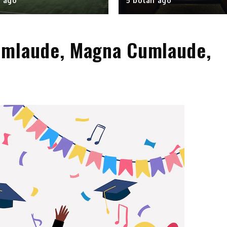
n ago
5 bulan ago
umlaude, Magna Cumlaude,