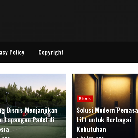
 Media Online
enarik
acy Policy
Copyright
Bisnis
ng Bisnis Menjanjikan
Solusi Modern Pemas
n Lapangan Padel di
Lift untuk Berbagai
esia
Kebutuhan