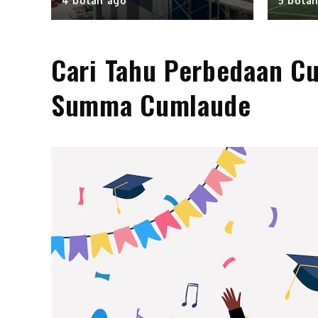
4 bulan ago
5 bula
Cari Tahu Perbedaan C
Summa Cumlaude