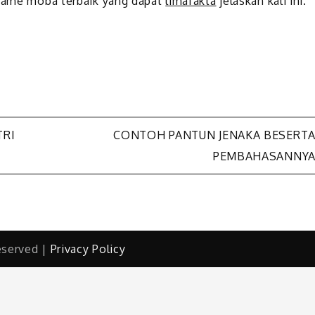
 game moba terbaik yang dapat
limafakta
jelaskan kali ini.
TRI
CONTOH PANTUN JENAKA BESERT
PEMBAHASANNY
eserved |
Privacy Policy