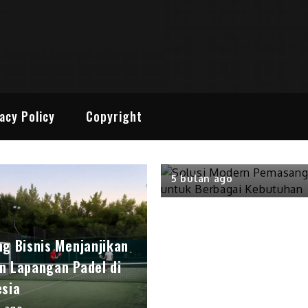
 Media Online
enarik
Bisnis
Solusi Modern Pemas
acy Policy
Copyright
Lift untuk Berbagai
Kebutuhan
5 bulan ago
ng Bisnis Menjanjikan
n Lapangan Padel di
esia