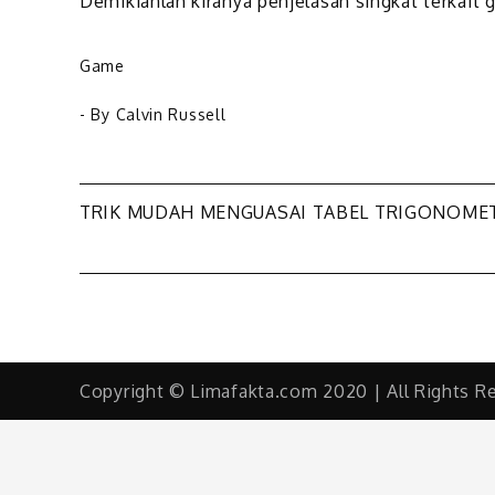
Demikianlah kiranya penjelasan singkat terkait
Game
- By
Calvin Russell
Navigasi
TRIK MUDAH MENGUASAI TABEL TRIGONOME
pos
Copyright © Limafakta.com 2020 | All Rights R