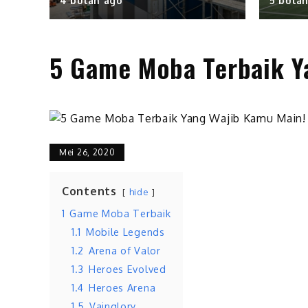
4 bulan ago
5 bula
5 Game Moba Terbaik Y
Mei 26, 2020
Contents
hide
1
Game Moba Terbaik
1.1
Mobile Legends
1.2
Arena of Valor
1.3
Heroes Evolved
1.4
Heroes Arena
1.5
Vainglory