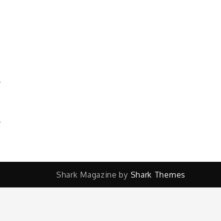
A
A
Shark Magazine by
Shark Themes