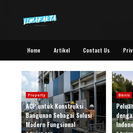
Skip
to
content
Lima Fakta |
Lima Informasi Berita M
Home
Artikel
Contact Us
Priv
Property
Bisnis
ACP untuk Konstruksi
Pelua
Bangunan Sebagai Solusi
denga
Modern Fungsional
Indon